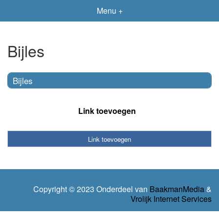
Menu +
Bijles
Bijles
Link toevoegen
Link toevoegen
Copyright © 2023 Onderdeel van
BaakmanMedia
&
Vrolijk Internet Services